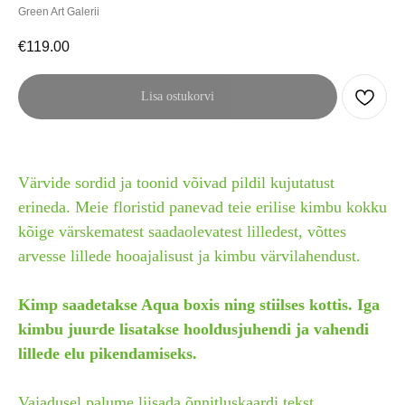
Green Art Galerii
€
119.00
Lisa ostukorvi
Värvide sordid ja toonid võivad pildil kujutatust
erineda. Meie floristid panevad teie erilise kimbu kokku
kõige värskematest saadaolevatest lilledest, võttes
arvesse lillede hooajalisust ja kimbu värvilahendust.
Kimp saadetakse Aqua boxis ning stiilses kottis. Iga
kimbu juurde lisatakse hooldusjuhendi ja vahendi
lillede elu pikendamiseks.
Vajadusel palume liisada õnnitluskaardi tekst