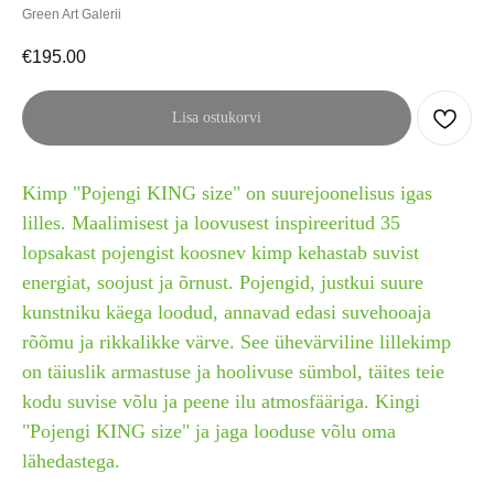
Green Art Galerii
€
195.00
Lisa ostukorvi
Kimp "Pojengi KING size" on suurejoonelisus igas
lilles. Maalimisest ja loovusest inspireeritud 35
lopsakast pojengist koosnev kimp kehastab suvist
energiat, soojust ja õrnust. Pojengid, justkui suure
kunstniku käega loodud, annavad edasi suvehooaja
rõõmu ja rikkalikke värve. See ühevärviline lillekimp
on täiuslik armastuse ja hoolivuse sümbol, täites teie
kodu suvise võlu ja peene ilu atmosfääriga. Kingi
"Pojengi KING size" ja jaga looduse võlu oma
lähedastega.